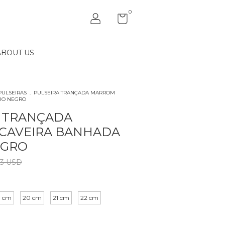
0
ABOUT US
PULSEIRAS
.
PULSEIRA TRANÇADA MARROM
IO NEGRO
A TRANÇADA
CAVEIRA BANHADA
EGRO
33 USD
9 cm
20 cm
21 cm
22 cm