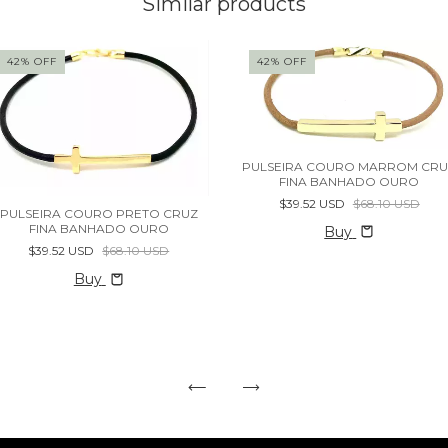
Similar products
42
%
OFF
42
%
OFF
PULSEIRA COURO MARROM CR
FINA BANHADO OURO
$39.52 USD
$68.10 USD
PULSEIRA COURO PRETO CRUZ
FINA BANHADO OURO
Buy
$39.52 USD
$68.10 USD
Buy