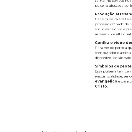
tamanho correto no 
pulseira ajustada per
Produção artesana
Cada pulseira é feita
processo refinado de f
em joias de ouro e pr
artesanal de alta qual
Confira o vídeo d
Para ver de perto a qu
computador e assista a
disponível, então vale
Símbolos de prote
Essa pulseira também 
e espiritualidade, sen
evangélico
e para 
Cristo
.