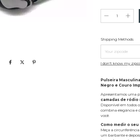
Shipping for zipcode:
Shipping Methods
I don't know my zipc
Pulseira Masculin
Negro e Couro Im
Apresentamos uma pul
camadas de ródio
Disponível em todos o
combina elegância e d
você.
Como medir o seu
Meça a circunferência
um barbante e depois