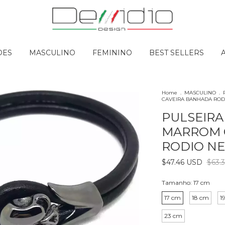
DES
MASCULINO
FEMININO
BEST SELLERS
Home
.
MASCULINO
.
CAVEIRA BANHADA ROD
PULSEIR
MARROM 
RODIO N
$47.46 USD
$63.
Tamanho:
17 cm
17 cm
18 cm
1
23 cm