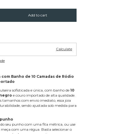
Change zipcode
Calculate
ode
a com Banho de 10 Camadas de Ródio
portado
seira sofisticada e única, com banho de
10
 negro
e couro importado de alta qualidade.
s tamanhos com envio imediato, essa joia
urabilidade, sendo ajustada sob medida para
 punho
 do seu punho com uma fita métrica, ou use
 meça com uma régua. Basta selecionar o