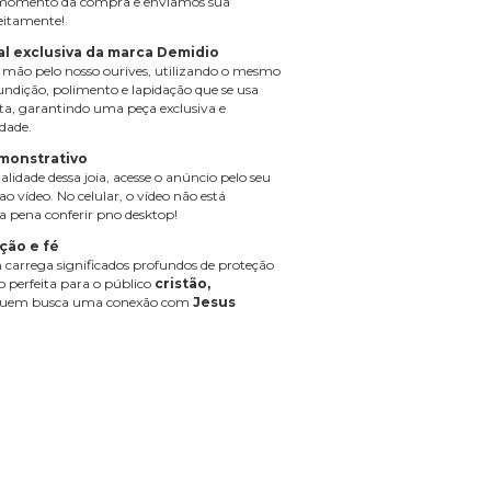
momento da compra e enviamos sua
feitamente!
l exclusiva da marca Demidio
 à mão pelo nosso ourives, utilizando o mesmo
undição, polimento e lapidação que se usa
ata, garantindo uma peça exclusiva e
idade.
emonstrativo
alidade dessa joia, acesse o anúncio pelo seu
o vídeo. No celular, o vídeo não está
 a pena conferir pno desktop!
ção e fé
carrega significados profundos de proteção
do perfeita para o público
cristão,
quem busca uma conexão com
Jesus