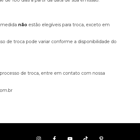
de de 180 dias a partir da data de sua emissão.
ob medida
não
estão elegíveis para troca, exceto em
sso de troca pode variar conforme a disponibilidade do
o processo de troca, entre em contato com nossa
om.br