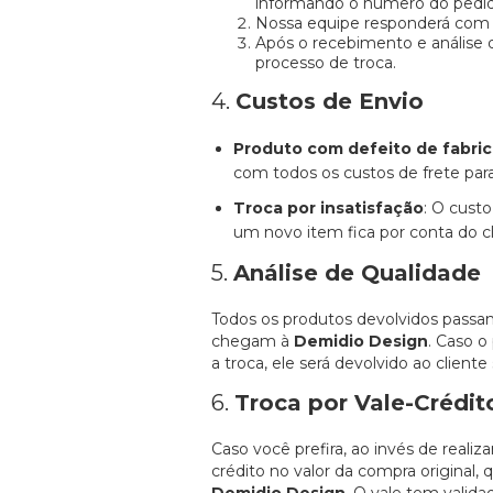
informando o número do pedido
Nossa equipe responderá com a
Após o recebimento e análise d
processo de troca.
4.
Custos de Envio
Produto com defeito de fabric
com todos os custos de frete par
Troca por insatisfação
: O cust
um novo item fica por conta do cl
5.
Análise de Qualidade
Todos os produtos devolvidos pass
chegam à
Demidio Design
. Caso o
a troca, ele será devolvido ao client
6.
Troca por Vale-Crédit
Caso você prefira, ao invés de reali
crédito no valor da compra original, 