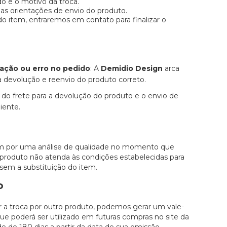
 e o motivo da troca.
s orientações de envio do produto.
o item, entraremos em contato para finalizar o
ação ou erro no pedido
: A
Demidio Design
arca
a devolução e reenvio do produto correto.
o do frete para a devolução do produto e o envio de
iente.
am por uma análise de qualidade no momento que
 produto não atenda às condições estabelecidas para
e sem a substituição do item.
o
zar a troca por outro produto, podemos gerar um vale-
que poderá ser utilizado em futuras compras no site da