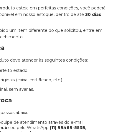
 produto esteja em perfeitas condições, você poderá
disponível em nosso estoque, dentro de até
30 dias
bido um item diferente do que solicitou, entre em
ecebimento.
ca
roduto deve atender às seguintes condições:
rfeito estado.
nais (caixa, certificado, etc.).
nal, sem avarias.
roca
 passos abaixo:
quipe de atendimento através do e-mail
m.br
ou pelo WhatsApp
(11) 99469-5538
,