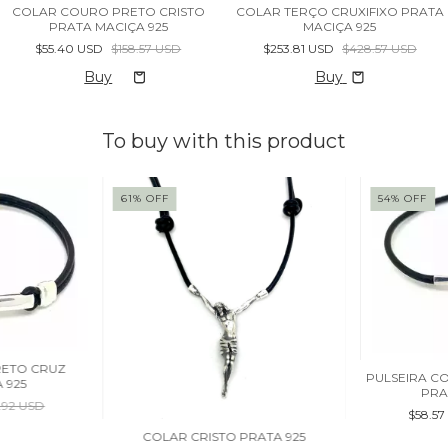
COLAR COURO PRETO CRISTO
COLAR TERÇO CRUXIFIXO PRATA
PRATA MACIÇA 925
MACIÇA 925
$55.40 USD
$158.57 USD
$253.81 USD
$428.57 USD
Buy
To buy with this product
61
%
OFF
54
%
OFF
RETO CRUZ
PULSEIRA C
 925
PRA
.92 USD
$58.5
COLAR CRISTO PRATA 925