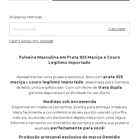
Change zipcode
Shipping for zipcode:
Shipping Methods
Calculate
I don't know my zipcode
Pulseira Masculina em Prata 925 Maciça e Couro
Legítimo Importado
Apresentamos uma pulseira exclusiva, feita com
prata 925
maciça
e
couro legítimo importado
, desenhada para homens
de estilo único e sofisticado. Com um fecho de
trava dupla
,
garante segurança e praticidade no uso diário.
Medidas sob encomenda
Disponível em todos os tamanhos, pronta para entrega imediata.
Meça facilmente a circunferência do seu punho usando uma fita
métrica, ou enrole um barbante e depois meça com uma régua.
Informe o tamanho no momento da compra e receba sua pulseira
ajustada
perfeitamente para você
!
Produção artesanal exclusiva da marca Demidio