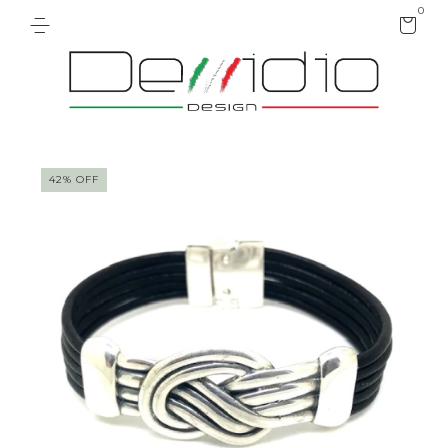
0
42
%
OFF