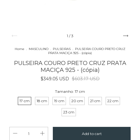
1
/
3
Home
.
MASCULINO
.
PULSEIRAS
.
PULSEIRA COURO PRETO CRUZ
PRATA MACIÇA 925 - (cópia)
PULSEIRA COURO PRETO CRUZ PRATA
MACIÇA 925 - (cópia)
$349.05 USD
$603.17 USD
Tamanho:
17 cm
17 cm
18 cm
19 cm
20 cm
21 cm
22 cm
23 cm