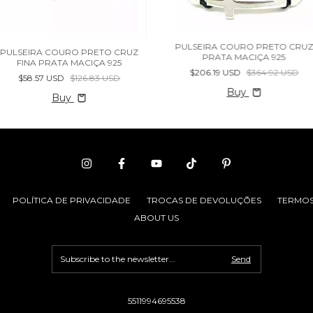
PULSEIRA COURO PRETO CRU
PULSEIRA COURO PRETO CRUZ
PRATA MACIÇA 925
FINA PRATA MACIÇA 925
$206.19 USD
$364.92 USD
$58.57 USD
$126.83 USD
Buy
Buy
POLÍTICA DE PRIVACIDADE
TROCAS DE DEVOLUÇÕES
TERMOS
ABOUT US
5511994695538