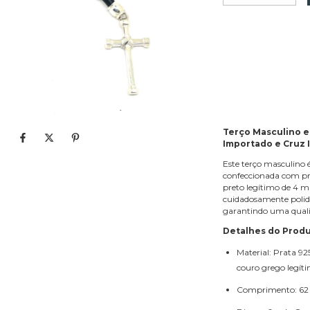
Shipping for zipcode:
Terço Masculino e
Importado e Cruz
Este terço masculino
confeccionada com pra
preto legítimo de 4 m
cuidadosamente polida
garantindo uma qualid
Detalhes do Prod
Material: Prata 9
couro grego legít
Comprimento: 62 