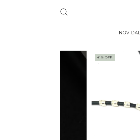
NOVIDA
41
%
OFF