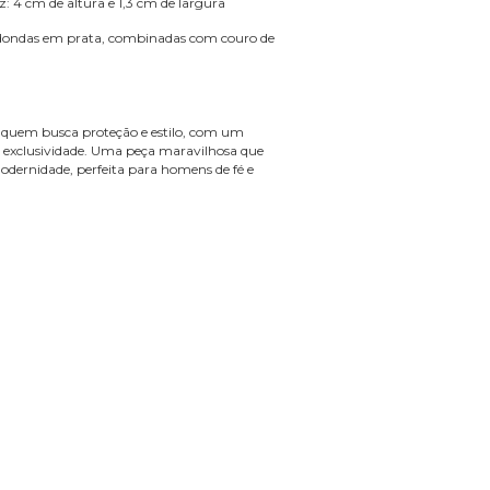
 4 cm de altura e 1,3 cm de largura
redondas em prata, combinadas com couro de
ra quem busca proteção e estilo, com um
 e exclusividade. Uma peça maravilhosa que
dernidade, perfeita para homens de fé e