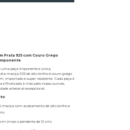
Change zipcode
Calculate
m Prata 925 com Couro Grego
 Imponente
 é uma peça imponente e única,
ta maciça 925 de alto brilho e couro grego
m, importado e super resistente. Cada peça é
 e finalizada à mão pelo nosso ourives,
ade artesanal excepcional.
uto
:
25 maciça com acabamento de alto brilho e
imo
cm (mais o pendente de 12 cm)