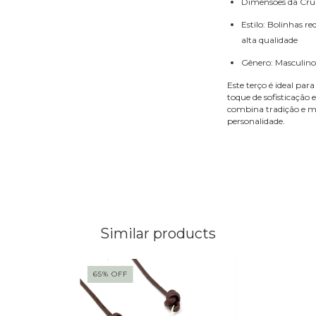
Dimensões da Cruz:
Estilo: Bolinhas 
alta qualidade
Gênero: Masculino
Este terço é ideal pa
toque de sofisticação
combina tradição e mo
personalidade.
Similar products
65
%
OFF