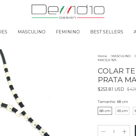
DES
MASCULINO
FEMININO
BEST SELLERS
Home
.
MASCULINO
.
MACIÇA 925
COLAR TE
PRATA MA
$253.81 USD
$42
Tamanho:
68 cm
68 cm
65 cm