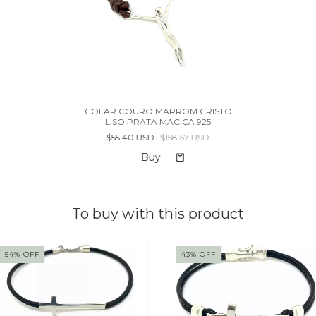
COLAR COURO MARROM CRISTO
LISO PRATA MACIÇA 925
$55.40 USD
$158.57 USD
To buy with this product
54
%
OFF
43
%
OFF