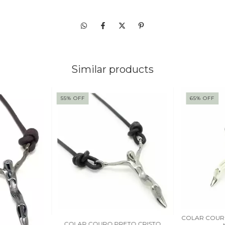
Similar products
55
%
OFF
65
%
OFF
COLAR COUR
COLAR COURO PRETO CRISTO