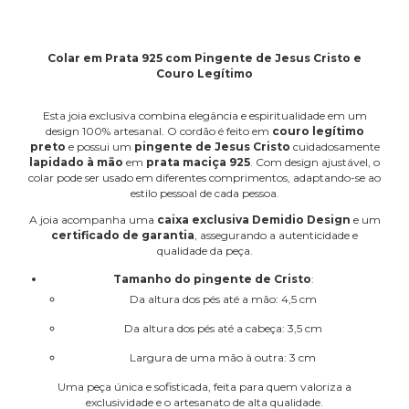
Colar em Prata 925 com Pingente de Jesus Cristo e
Couro Legítimo
Esta joia exclusiva combina elegância e espiritualidade em um
design 100% artesanal. O cordão é feito em
couro legítimo
preto
e possui um
pingente de Jesus Cristo
cuidadosamente
lapidado à mão
em
prata maciça 925
. Com design ajustável, o
colar pode ser usado em diferentes comprimentos, adaptando-se ao
estilo pessoal de cada pessoa.
A joia acompanha uma
caixa exclusiva Demidio Design
e um
certificado de garantia
, assegurando a autenticidade e
qualidade da peça.
Tamanho do pingente de Cristo
:
Da altura dos pés até a mão: 4,5 cm
Da altura dos pés até a cabeça: 3,5 cm
Largura de uma mão à outra: 3 cm
Uma peça única e sofisticada, feita para quem valoriza a
exclusividade e o artesanato de alta qualidade.