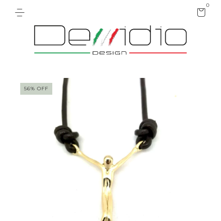
0
56
%
OFF