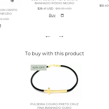
BANHADO RÓDIO NEGRO
$55.4
$28.41 USD
$63.33 USD
OM CRISTO
 NEGRO
33 USD
To buy with this product
42
%
OFF
PULSEIRA COURO PRETO CRUZ
FINA BANHADO OURO