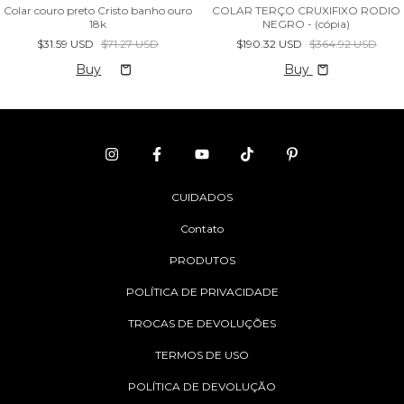
Colar couro preto Cristo banho ouro
COLAR TERÇO CRUXIFIXO RODIO
18k
NEGRO - (cópia)
$31.59 USD
$71.27 USD
$190.32 USD
$364.92 USD
Buy
CUIDADOS
Contato
PRODUTOS
POLÍTICA DE PRIVACIDADE
TROCAS DE DEVOLUÇÕES
TERMOS DE USO
POLÍTICA DE DEVOLUÇÃO