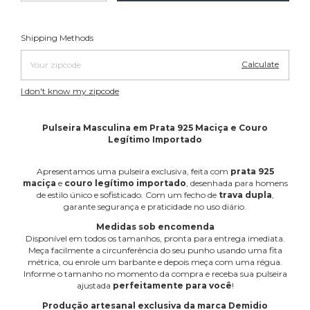
Change zipcode
Shipping for zipcode:
Shipping Methods
Calculate
I don't know my zipcode
Pulseira Masculina em Prata 925 Maciça e Couro
Legítimo Importado
Apresentamos uma pulseira exclusiva, feita com
prata 925
maciça
e
couro legítimo importado
, desenhada para homens
de estilo único e sofisticado. Com um fecho de
trava dupla
,
garante segurança e praticidade no uso diário.
Medidas sob encomenda
Disponível em todos os tamanhos, pronta para entrega imediata.
Meça facilmente a circunferência do seu punho usando uma fita
métrica, ou enrole um barbante e depois meça com uma régua.
Informe o tamanho no momento da compra e receba sua pulseira
ajustada
perfeitamente para você
!
Produção artesanal exclusiva da marca Demidio