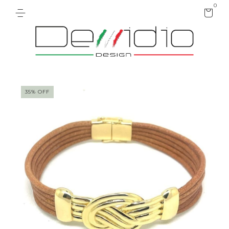
0
35
%
OFF