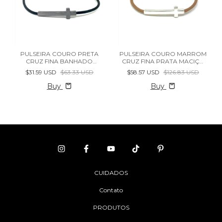
PULSEIRA COURO PRETA
PULSEIRA COURO MARROM
CRUZ FINA BANHADO
CRUZ FINA PRATA MACIÇA
RÓDIO NEGRO
925
$31.59 USD
$63.33 USD
$58.57 USD
$126.83 USD
Buy
Buy
CUIDADOS
Contato
PRODUTOS