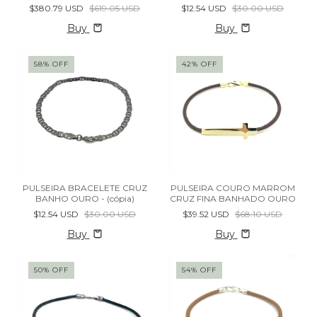
(cópia) - (cópia)
(cópia)
$380.79 USD
$619.05 USD
$12.54 USD
$30.00 USD
Buy
Buy
58
%
OFF
42
%
OFF
PULSEIRA BRACELETE CRUZ
PULSEIRA COURO MARROM
BANHO OURO - (cópia)
CRUZ FINA BANHADO OURO
$12.54 USD
$30.00 USD
$39.52 USD
$68.10 USD
Buy
Buy
50
%
OFF
54
%
OFF