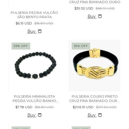
CRUZ FINA BANHADO OURO
$39.52 USD
$68.10 USD
PULSEIRA PEDRA VULCÃO
Buy
SÃO BENTO PRATA
$6.19 USD
$18.89 USD
Buy
59
%
OFF
35
%
OFF
PULSEIRA MINIMALISTA
PULSEIRA COURO PRETO
PEDRA VULCÃO BANHO
CRUZ FINA BANHADO OURO
PRATA
- (cópia)
$7.78 USD
$18.89 USD
$206.19 USD
$317.30 USD
Buy
Buy