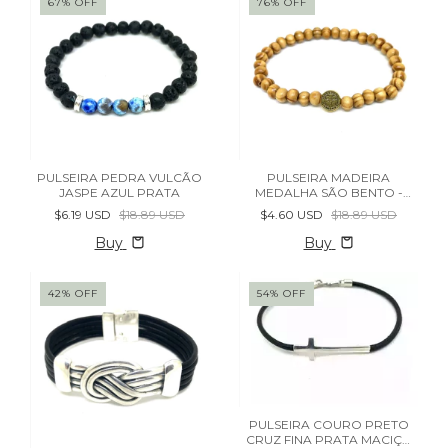
67
%
OFF
76
%
OFF
PULSEIRA PEDRA VULCÃO
PULSEIRA MADEIRA
JASPE AZUL PRATA
MEDALHA SÃO BENTO -
(cópia)
$6.19 USD
$18.89 USD
$4.60 USD
$18.89 USD
Buy
Buy
42
%
OFF
54
%
OFF
PULSEIRA COURO PRETO
CRUZ FINA PRATA MACIÇA