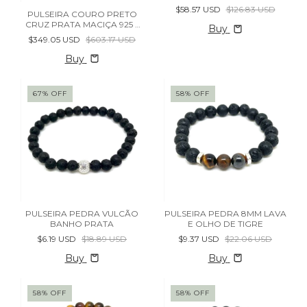
925
$58.57 USD
$126.83 USD
PULSEIRA COURO PRETO
CRUZ PRATA MACIÇA 925 -
Buy
(cópia)
$349.05 USD
$603.17 USD
Buy
67
%
OFF
58
%
OFF
PULSEIRA PEDRA VULCÃO
PULSEIRA PEDRA 8MM LAVA
BANHO PRATA
E OLHO DE TIGRE
$6.19 USD
$18.89 USD
$9.37 USD
$22.06 USD
Buy
Buy
58
%
OFF
58
%
OFF