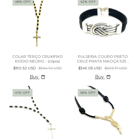
48
%
OFF
42
%
OFF
COLAR TERÇO CRUXIFIXO
PULSEIRA COURO PRETO
RODIO NEGRO - (cópia)
CRUZ PRATA MACIÇA 925 -
(cópia)
$190.32 USD
$364.92 USD
$349.05 USD
$603.17 USD
Buy
Buy
41
%
OFF
58
%
OFF