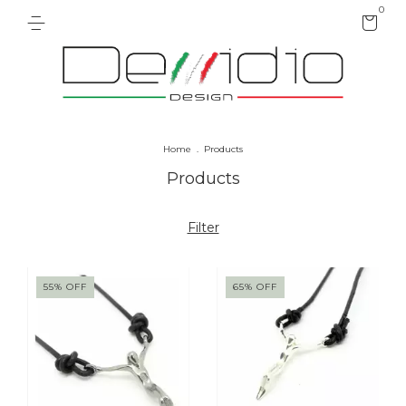
0
Home
.
Products
Products
Filter
55
%
OFF
65
%
OFF