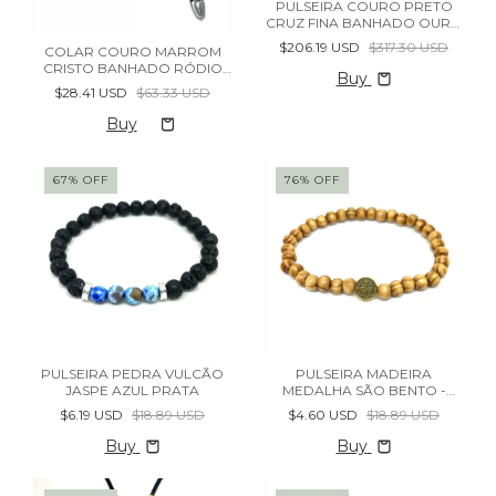
PULSEIRA COURO PRETO
CRUZ FINA BANHADO OURO
- (cópia)
$206.19 USD
$317.30 USD
COLAR COURO MARROM
CRISTO BANHADO RÓDIO
Buy
NEGRO
$28.41 USD
$63.33 USD
67
%
OFF
76
%
OFF
PULSEIRA PEDRA VULCÃO
PULSEIRA MADEIRA
JASPE AZUL PRATA
MEDALHA SÃO BENTO -
(cópia)
$6.19 USD
$18.89 USD
$4.60 USD
$18.89 USD
Buy
Buy