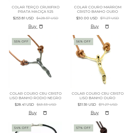
COLAR TERÇO CRUXIFIXO
COLAR COURO MARROM
PRATA MACIÇA 925
CRISTO BANHO OURO
$253.81 USD
$428.57 USD
$30.00 USD
$71.27 USD
Buy
55
%
OFF
56
%
OFF
COLAR COURO CRU CRISTO
COLAR COURO CRU CRISTO
LISO BANHO RODIO NEGRO
LISO BANHO OURO
$28.41 USD
$63.33 USD
$31.59 USD
$71.27 USD
54
%
OFF
57
%
OFF