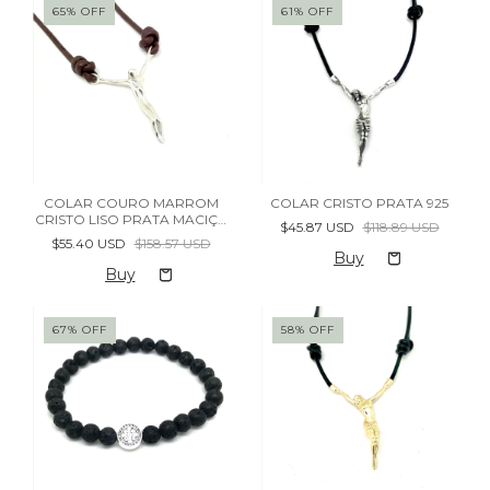
65
%
OFF
61
%
OFF
COLAR COURO MARROM
COLAR CRISTO PRATA 925
CRISTO LISO PRATA MACIÇA
$45.87 USD
$118.89 USD
925
$55.40 USD
$158.57 USD
67
%
OFF
58
%
OFF