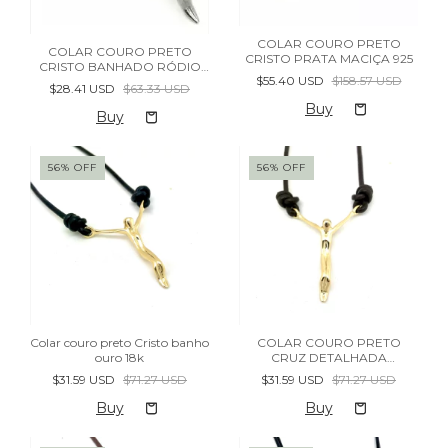
COLAR COURO PRETO
COLAR COURO PRETO
CRISTO PRATA MACIÇA 925
CRISTO BANHADO RÓDIO
$55.40 USD
$158.57 USD
NEGRO
$28.41 USD
$63.33 USD
56
%
OFF
56
%
OFF
Colar couro preto Cristo banho
COLAR COURO PRETO
ouro 18k
CRUZ DETALHADA
BANHADA OURO - (cópia)
$31.59 USD
$71.27 USD
$31.59 USD
$71.27 USD