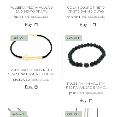
PULSEIRA PEDRA VULCÃO
COLAR COURO PRETO
SÃO BENTO PRATA
CRISTO BANHO OURO
$6.19 USD
$18.89 USD
$30.00 USD
$71.27 USD
Buy
42
%
OFF
59
%
OFF
PULSEIRA COURO PRETO
CRUZ FINA BANHADO OURO
$39.52 USD
$68.10 USD
PULSEIRA MINIMALISTA
Buy
PEDRA VULCÃO BANHO
PRATA
$7.78 USD
$18.89 USD
Buy
53
%
OFF
53
%
OFF