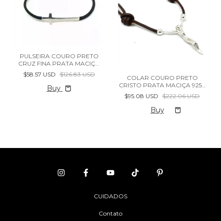
PULSEIRA COURO PRETO
CRUZ FINA PRATA MACIÇA
925
$58.57 USD
$126.83 USD
COLAR COURO PRETO
CRISTO PRATA MACIÇA 925 -
Buy
(cópia) - (cópia) - (cópia)
$95.08 USD
$222.06 USD
CUIDADOS
Contato