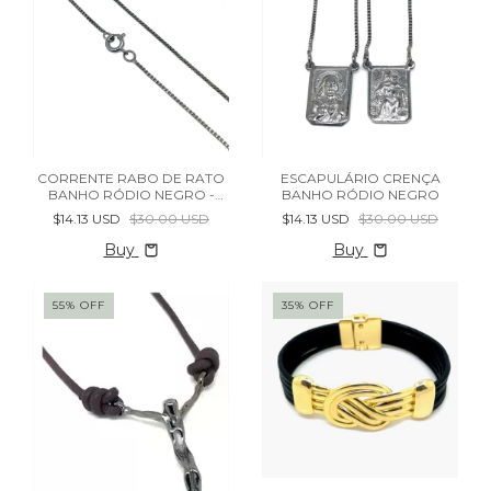
CORRENTE RABO DE RATO
ESCAPULÁRIO CRENÇA
BANHO RÓDIO NEGRO -
BANHO RÓDIO NEGRO
(cópia) - (cópia)
$14.13 USD
$30.00 USD
$14.13 USD
$30.00 USD
Buy
Buy
55
%
OFF
35
%
OFF