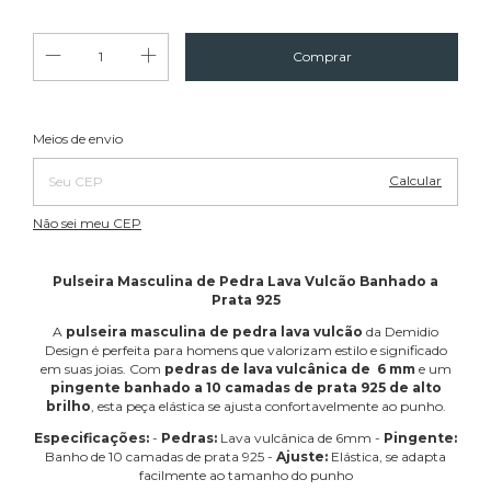
Alterar CEP
Entregas para o CEP:
Meios de envio
Calcular
Não sei meu CEP
Pulseira Masculina de Pedra Lava Vulcão Banhado a
Prata 925
A
pulseira masculina de pedra lava vulcão
da Demidio
Design é perfeita para homens que valorizam estilo e significado
em suas joias. Com
pedras de lava vulcânica de 6 mm
e um
pingente banhado a 10 camadas de prata 925 de alto
brilho
, esta peça elástica se ajusta confortavelmente ao punho.
Especificações:
-
Pedras:
Lava vulcânica de 6mm -
Pingente:
Banho de 10 camadas de prata 925 -
Ajuste:
Elástica, se adapta
facilmente ao tamanho do punho