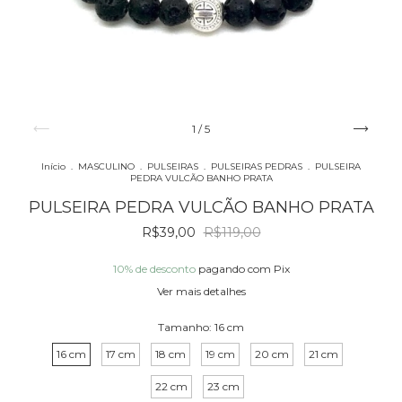
1
/
5
Início
.
MASCULINO
.
PULSEIRAS
.
PULSEIRAS PEDRAS
.
PULSEIRA
PEDRA VULCÃO BANHO PRATA
PULSEIRA PEDRA VULCÃO BANHO PRATA
R$39,00
R$119,00
10% de desconto
pagando com Pix
Ver mais detalhes
Tamanho:
16 cm
16 cm
17 cm
18 cm
19 cm
20 cm
21 cm
22 cm
23 cm