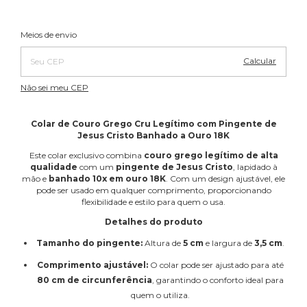
Alterar CEP
Entregas para o CEP:
Meios de envio
Calcular
Não sei meu CEP
Colar de Couro Grego Cru Legítimo com Pingente de
Jesus Cristo Banhado a Ouro 18K
Este colar exclusivo combina
couro grego legítimo de alta
qualidade
com um
pingente de Jesus Cristo
, lapidado à
mão e
banhado 10x em ouro 18K
. Com um design ajustável, ele
pode ser usado em qualquer comprimento, proporcionando
flexibilidade e estilo para quem o usa.
Detalhes do produto
Tamanho do pingente:
Altura de
5 cm
e largura de
3,5 cm
.
Comprimento ajustável:
O colar pode ser ajustado para até
80 cm de circunferência
, garantindo o conforto ideal para
quem o utiliza.