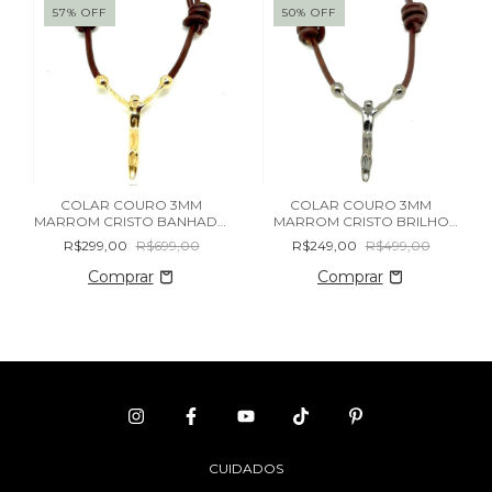
57
%
OFF
50
%
OFF
COLAR COURO 3MM
COLAR COURO 3MM
MARROM CRISTO BANHADO
MARROM CRISTO BRILHO
OURO 18K
RÓDIO NEGRO
R$299,00
R$699,00
R$249,00
R$499,00
CUIDADOS