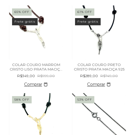
65
%
OFF
61
%
OFF
Frete grátis
Frete grátis
COLAR COURO MARROM
COLAR COURO PRETO
CRISTO LISO PRATA MACIÇA
CRISTO PRATA MACIÇA 925
925
R$349,00
R$999,00
R$289,00
R$749,00
58
%
OFF
53
%
OFF