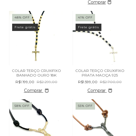
48
%
OFF
41
%
OFF
Frete grátis
Frete grátis
COLAR TERÇO CRUXIFIXO
COLAR TERÇO CRUXIFIXO
BANHADO OURO 18K
PRATA MACIÇA 925
R$1.199,00
R$2.299,00
R$1.599,00
R$2.700,00
Comprar
Comprar
58
%
OFF
55
%
OFF