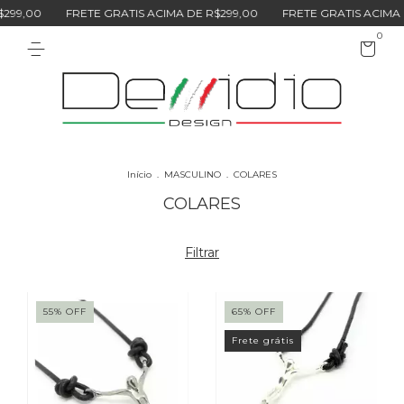
,00
FRETE GRATIS ACIMA DE R$299,00
FRETE GRATIS ACIMA DE 
0
Início
.
MASCULINO
.
COLARES
COLARES
Filtrar
55
%
OFF
65
%
OFF
Frete grátis