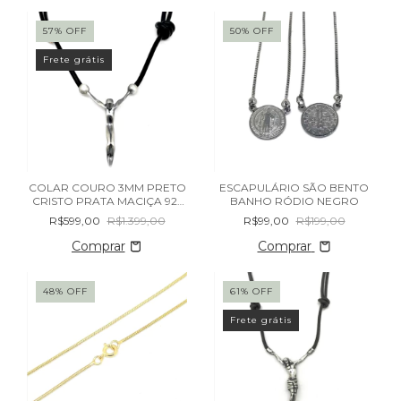
57
%
OFF
50
%
OFF
Frete grátis
COLAR COURO 3MM PRETO
ESCAPULÁRIO SÃO BENTO
CRISTO PRATA MACIÇA 925
BANHO RÓDIO NEGRO
ESCOVADA
R$599,00
R$1.399,00
R$99,00
R$199,00
Comprar
48
%
OFF
61
%
OFF
Frete grátis